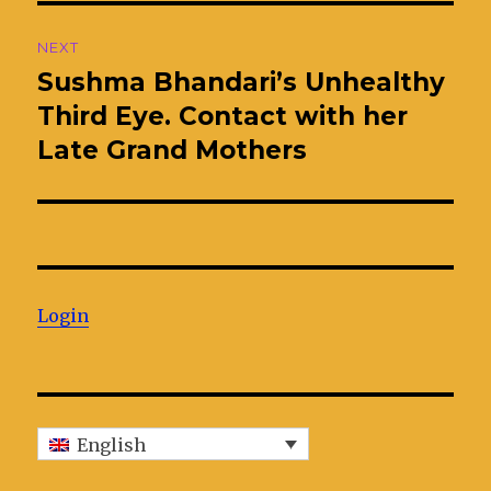
NEXT
Sushma Bhandari’s Unhealthy
Next
Third Eye. Contact with her
post:
Late Grand Mothers
Login
English