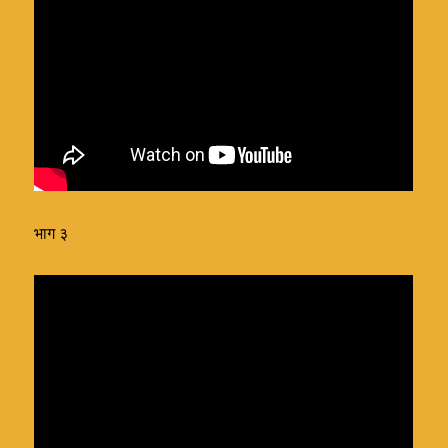
भाग ३