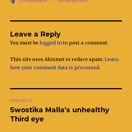
Author
Dr.kmshrestha
Posted
Categories
Uncategorized
on
Leave a Reply
You must be
logged in
to post a comment.
This site uses Akismet to reduce spam.
Learn
how your comment data is processed
.
Post
PREVIOUS
navigation
Swostika Malla’s unhealthy
Previous
Third eye
post: