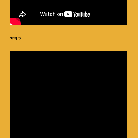
भाग २