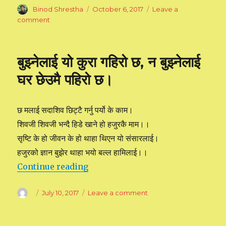
Author
Binod Shrestha
Posted
October 6, 2017
Leave a
on
comment
on
मेरो
अनुभव
र
बुझ्नेलाई यो कुरा गहिरो छ, न बुझ्नेलाई
ज्ञान
घर छेउमै पहिरो छ।
छ मलाई सदाशिव छिट्टै गर्नु पर्यो के काम।
शिवजी शिवजी भन्दै हिडे खाने हो हजुरकै माम।।
सृष्टि के हो जीवन के हो थाहा थिएन यो संसारलाई।
हजुरको ज्ञान बुझेर थाहा भयो बल्ल हामिलाई।।
Continue reading
“बुझ्नेलाई यो कुरा गहिरो छ, न बुझ्नेलाई घर छेउम
Author
Posted
July 10, 2017
Leave a comment
on
on
बुझ्नेलाई
यो
कुरा