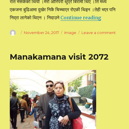
रात भैसकेको थियो ।मेरो ओरिपरी थुप्रै बिरामी थिए ।ति मध्य
एकजना बुढिआमा दुखेर निकै चिच्चाएर रोएकी थिइन ।तेही भएर पनि
निद्रा लागेको थिएन । निदाउने
Continue reading
“हस्पिट्ल बस्दा ब
Author
Posted
November 24, 2017
Format
Image
Leave a comment
on
on
हस्पिट्ल
बस्दा
ब्रह्मज्ञानी
Manakamana visit 2072
देबदेवता
हरु
सँग
को
मिठो
अनुभब्: