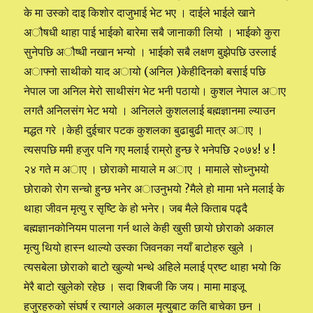
के मा उस्को दाइ किशोर दाजुभाई भेट भए । दाईले भाईले खाने
अौषधी थाहा पाई भाईको बारेमा सबै जानाकाी लियो । भाईको कुरा
सुनेपछि अौष्धी नखान भन्यो । भाईको सबै लक्षण बुझेपछि उस्लाई
अाफ्नो साथीको याद अायो (अनिल )केहीदिनको बसाई पछि
नेपाल जा अनिल मेरो साथीसंग भेट भनी पठायो। कुशल नेपाल अाए
लगतै अनिलसंग भेट भयो । अनिलले कुशललाई बह्मज्ञानमा ल्याउन
मद्धत गरे ।केही दुईचार पटक कुशलका बुढाबुढी मात्र अाए ।
त्यसपछि ममी हजुर पनि गए मलाई राम्रो हुन्छ रे भनेपछि २०७४! ४ !
२४ गते म अाए । छोराको मायाले म अाए । मामाले सोध्नुभयो
छोराको रोग सन्चो हुन्छ भनेर अाउनुभयो ?मैले हो मामा भने मलाई के
थाहा जीवन मृत्यु र सृष्टि के हो भनेर। जब मैले किताब पढ्दै
बह्मज्ञानकोनियम पालना गर्न थाले केही खुसी छायो छोराको अकाल
मृत्यु थियो हास्न थाल्यो उस्का जिवनका नयाँ बाटोहरु खुले ।
त्यसबेला छोराको बाटो खुल्यो भन्थे अहिले मलाई प्रष्ट थाहा भयो कि
मेरै बाटो खुलेको रहेछ । सदा शिबजी कि जय। मामा माइजू
हजुरहरुको संघर्ष र त्यागले अकाल मृत्युबाट कति बाचेका छन ।