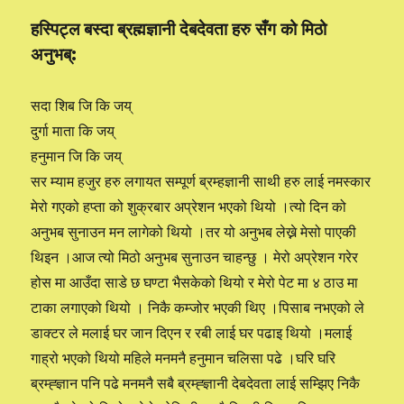
छ
हस्पिट्ल बस्दा ब्रह्मज्ञानी देबदेवता हरु सँग को मिठो
अनुभब्:
सदा शिब जि कि जय्
दुर्गा माता कि जय्
हनुमान जि कि जय्
सर म्याम हजुर हरु लगायत सम्पूर्ण ब्रम्हज्ञानी साथी हरु लाई नमस्कार
मेरो गएको हप्ता को शुक्रबार अप्रेशन भएको थियो ।त्यो दिन को
अनुभब सुनाउन मन लागेको थियो ।तर यो अनुभब लेख्ने मेसो पाएकी
थिइन ।आज त्यो मिठो अनुभब सुनाउन चाहन्छु । मेरो अप्रेशन गरेर
होस मा आउँदा साडे छ घण्टा भैसकेको थियो र मेरो पेट मा ४ ठाउ मा
टाका लगाएको थियो । निकै कम्जोर भएकी थिए ।पिसाब नभएको ले
डाक्टर ले मलाई घर जान दिएन र रबी लाई घर पढाइ थियो ।मलाई
गाह्रो भएको थियो महिले मनमनै हनुमान चलिसा पढे ।घरि घरि
ब्रम्ह्ज्ञान पनि पढे मनमनै सबै ब्रम्ह्ज्ञानी देबदेवता लाई सम्झिए निकै