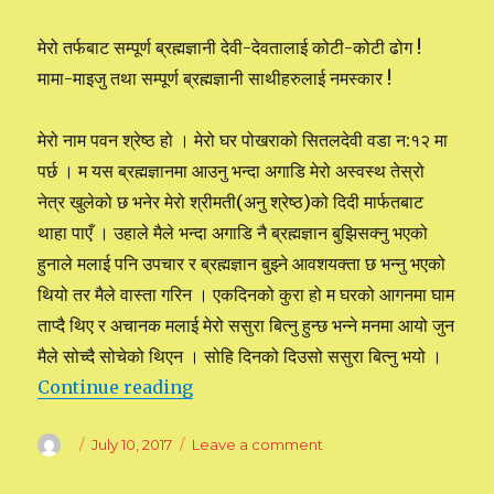
मेरो तर्फबाट सम्पूर्ण ब्रह्मज्ञानी देवी-देवतालाई कोटी-कोटी ढोग !
मामा-माइजु तथा सम्पूर्ण ब्रह्मज्ञानी साथीहरुलाई नमस्कार !
मेरो नाम पवन श्रेष्ठ हो । मेरो घर पोखराको सितलदेवी वडा न:१२ मा
पर्छ । म यस ब्रह्मज्ञानमा आउनु भन्दा अगाडि मेरो अस्वस्थ तेस्रो
नेत्र खुलेको छ भनेर मेरो श्रीमती(अनु श्रेष्ठ)को दिदी मार्फतबाट
थाहा पाएँ । उहाले मैले भन्दा अगाडि नै ब्रह्मज्ञान बुझिसक्नु भएको
हुनाले मलाई पनि उपचार र ब्रह्मज्ञान बुझ्ने आवशयक्ता छ भन्नु भएको
थियो तर मैले वास्ता गरिन । एकदिनको कुरा हो म घरको आगनमा घाम
ताप्दै थिए र अचानक मलाई मेरो ससुरा बित्नु हुन्छ भन्ने मनमा आयो जुन
मैले सोच्दै सोचेको थिएन । सोहि दिनको दिउसो ससुरा बित्नु भयो ।
Continue reading
“मेरो सदाशिवको अनुभव”
Author
Posted
July 10, 2017
Leave a comment
on
on
मेरो
सदाशिवको