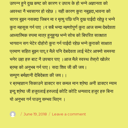
उत्पन्न हुने दुख कष्ट को कारण र उपाय के हो भन्ने अज्ञानता को
अवस्था नै भवसागर हो रहेछ । यही कारण कुरा नबुझ्दा,भावना को
सागर बुझ्न नसक्दा जिबन मा र मृत्यु पछि पनि दुख पाईदो रहेछु र भन्ने
कुरा महसुस गर्न पाए ।र सबै भन्दा मह्त्तोपुर्ण कुरा आज सम्म देबदेवता
आध्यात्मिक रुपमा मात्र हुनुहुन्छ भन्ने सोच को बिपरित सात्क्षात
भागवान सग भेटेर दोहोरो कुरा गर्न पाईदो रहेछ भन्ने कुराको साक्षात
प्रमाण सहित बुझ्न पाए,र मैले पनि देबदेवता लाई भेटेर आफ्नो समस्या
भनेर उहा हरु बाट नै उपचार पाए ।आज मैले स्वस्थ तेस्रो खोलेर
ब्रम्ह को अनुभब गर्न पाए। सदा शिव जी की जय।
सम्पुण बर्मज्ञानी देबिदेबता की जय।।
र ब्रम्हज्ञान सिकाउने डाक्टर सर कमल मान श्रेष्ठ अनी डाक्टर म्याम
इन्दु श्रेष्ठ जी हजुरलाई हरुलाई कोटि कोटि धन्यवाद हजुर हरु बिना
यो अनुभव गर्न पाउनु सम्भव थिएन ।
Author
Posted
June 19, 2018
Leave a comment
on
on
ब्रम्हज्ञान
बाट