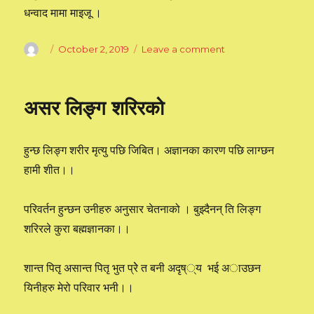
धन्वाद मामा माइजू ।
Author
Posted
October 2, 2019
Leave a comment
on
on
मेरो
बह्मज्ञानको
यात्रा
असर लिङ्ग शरिरको
सुरुमा
कि
र
हुन्छ लिङ्ग शरीर मृत्यु पछि जिबित। अज्ञानका कारण पछि लाग्छन
कसरी
?
हामी शीत।।
परिवर्तन हुन्छन उनीहरु अनुसार चेतनाको । बुझ्दैनन् ति लिङ्ग
शरिरले कुरा बह्मज्ञानका।।
शान्त पितृ असान्त पितृ भुत प्रेे त बनी अदृष््य भई अाउछन
यिनीहरु मेरो परिवार भनी।।