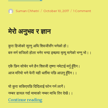
Author
Suman Chhetri
Posted
October 10, 2017
1 Comment
on
on
किताब
पढेपछिको
मेरो
मेरो अनुभव र ज्ञान
अनुभव
कुरा हिजोको सुत्नु अघि शिवजीसँग भनेको हो।
बरु मर्न सजिलो होला भनेर भन्दा इच्छया मृत्यु मागेको भन्नु भो।।
एकै छिन सोचेर भने हैन शिवजी तृष्णा नमेटाई मर्नु हुँदैन।
आज मरियो भने फेरी यही धर्तीमा पछि आउनु हुँदैन।।
यो कुरा सकिएपछि दिदिलाई फोन गर्न लागें।
नम्बर डायल गर्दा मामाको नम्बर माथि तिर देखें।।
Continue reading
“मेरो अनुभव र ज्ञान”