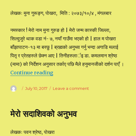
लेखकः मुना गुरूङ्ग, पाेखरा, मिति : २०७३/१०/४ , मंगलबार
नमस्कार ! मेरो नाम मुना गुरुङ हो | मेरो जन्म कास्की जिल्ला,
सिल्दुजुरे थाक वडा नं- ७, नयाँ गाउँमा भएको हो | हाल म पोखरा
बाँझापाटन-१३ मा बस्छु | ब्रह्मको अनुभव गर्नु भन्दा अगाडि मलाई
पितृ र प्रेतहरुले छेक्न आए | तिनीहरुलार्इ डा. कमलमान श्रेष्ठ
(मामा) को निर्देशन अनुसार तर्काए पछि मैले हनुमानजीको दर्शन पाएँ ।
Continue reading
“ब्रह्मकाे अनुभव”
Author
Posted
July 10, 2017
Leave a comment
on
on
ब्रह्मकाे
अनुभव
मेरो सदाशिवको अनुभव
लेखकः पवन श्रेष्ठ, पाेखरा