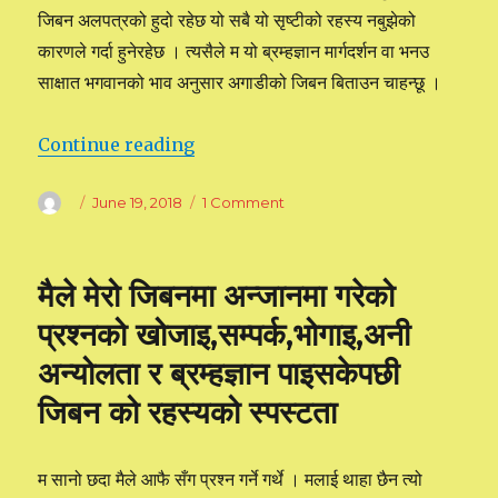
जिबन अलपत्रको हुदो रहेछ यो सबै यो सृष्टीको रहस्य नबुझेको
कारणले गर्दा हुनेरहेछ । त्यसैले म यो ब्रम्हज्ञान मार्गदर्शन वा भनउ
साक्षात भगवानको भाव अनुसार अगाडीको जिबन बिताउन चाहन्छू ।
Continue reading
“म ब्रम्हज्ञानको बाटो हिडेको छु”
Author
Posted
June 19, 2018
1 Comment
on
on
म
ब्रम्हज्ञानको
बाटो
मैले मेरो जिबनमा अन्जानमा गरेको
हिडेको
छु
प्रश्नको खोजाइ,सम्पर्क,भोगाइ,अनी
अन्योलता र ब्रम्हज्ञान पाइसकेपछी
जिबन को रहस्यको स्पस्टता
म सानो छदा मैले आफै सँग प्रश्न गर्ने गर्थे । मलाई थाहा छैन त्यो