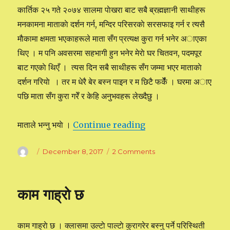
कार्तिक २५ गते २०७४ सालमा पाेखरा बाट सबै ब्रह्मज्ञानी साथीहरू
मनकामना माताकाे दर्शन गर्न, मन्दिर परिसरकाे सरसफाइ गर्न र त्यसै
माैकामा क्षमता भएकाहरूले माता सँग प्रत्यक्ष कुरा गर्न भनेर अाएका
थिए । म पनि अवसरमा सहभागी हुन भनेर मेराे घर चितवन, पदमपूर
बाट गएकाे थिएँ । त्यस दिन सबै साथीहरू सँग जम्मा भएर माताकाे
दर्शन गरियाे । तर म धेरै बेर बस्न पाइन र म छिटै फर्केँ । घरमा अाए
पछि माता सँग कुरा गरेँ र केहि अनुभवहरू लेख्दैछु ।
माताले भन्नु भयाे ।
Continue reading
“मनकामना माताकाे सन्देश”
Author
Posted
December 8, 2017
2 Comments
on
on
मनकामना
माताकाे
सन्देश
काम गाह्राे छ
काम गाह्राे छ । क्लासमा उल्टाे पाल्टाे कुरागरेर बस्नु पर्ने परिस्थिती