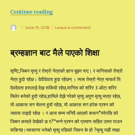
Continue reading
“मैले मेरो जिबनमा अन्जानमा गरेको प्रश्नको खोज
Author
Posted
June 19, 2018
Leave a comment
on
on
मैले
मेरो
जिबनमा
ब्रम्हज्ञान बाट मैले पाएको शिक्षा
अन्जानमा
गरेको
प्रश्नको
सृष्टि,जिबन मृत्यु र तेस्रो नेत्रको ज्ञान बुझ्न पाए। र मानिसको तेस्रो
खोजाइ,सम्पर्क,भोगाइ,अनी
अन्योलता
नेत्र हुदो रहेछ। देवीदेवता हुदा रहेछन् । त्यस तेस्रो नेत्र माफर्त ति
र
देवदेवता हरुलाई देख्न सकिदो रहेछ,मानिस को शरिर 3 ओटा शरिर
ब्रम्हज्ञान
मिलेर बनेको हुदो रहेछ,हामिले देख्ने गरेको मृत्यु अपुण मृत्यु मात्र रहेछ,
पाइसकेपछी
जिबन
यो आकास सग चेतना हुदो रहेछ, यो आकास सग हरेक प्रश्न को
को
जवाफ पाइदो रहेछ । र आज सम्म भनिदै आएको कथन”मरेपछि को
रहस्यको
जिबन कसले देखेको छ र?”भन्ने प्रश्न को प्रमाण सहित उत्तर पाउन
स्पस्टता
सकिन्छ।भवसागर भनेको मृत्यु पछिको जिवन के हो ?मृत्यु पछी त्यहा