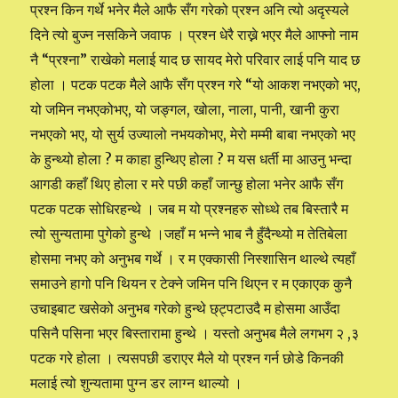
प्रश्न किन गर्थे भनेर मैले आफै सँग गरेको प्रश्न अनि त्यो अदृस्यले
दिने त्यो बुज्न नसकिने जवाफ । प्रश्न धेरै राख्ने भएर मैले आफ्नो नाम
नै “प्रश्ना” राखेको मलाई याद छ सायद मेरो परिवार लाई पनि याद छ
होला । पटक पटक मैले आफै सँग प्रश्न गरे “यो आकश नभएको भए,
यो जमिन नभएकोभए, यो जङ्गल, खोला, नाला, पानी, खानी कुरा
नभएको भए, यो सुर्य उज्यालो नभयकोभए, मेरो मम्मी बाबा नभएको भए
के हुन्थ्यो होला ? म काहा हुन्थिए होला ? म यस धर्ती मा आउनु भन्दा
आगडी कहाँ थिए होला र मरे पछी कहाँ जान्छु होला भनेर आफै सँग
पटक पटक सोधिरहन्थे । जब म यो प्रश्नहरु सोध्थे तब बिस्तारै म
त्यो सुन्यतामा पुगेको हुन्थे ।जहाँ म भन्ने भाब नै हुँदैन्थ्यो म तेतिबेला
होसमा नभए को अनुभब गर्थे । र म एक्कासी निस्शासिन थाल्थे त्यहाँ
समाउने हागो पनि थियन र टेक्ने जमिन पनि थिएन र म एकाएक कुनै
उचाइबाट खसेको अनुभब गरेको हुन्थे छ्ट्पटाउदै म होसमा आउँदा
पसिनै पसिना भएर बिस्तारामा हुन्थे । यस्तो अनुभब मैले लगभग २ ,३
पटक गरे होला । त्यसपछी डराएर मैले यो प्रश्न गर्न छोडे किनकी
मलाई त्यो शुन्यतामा पुग्न डर लाग्न थाल्यो ।