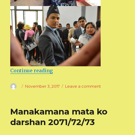
Continue reading
“Manakamana visit 2072”
Author
Posted
November 3, 2017
Leave a comment
on
on
Manakamana
visit
2072
Manakamana mata ko
darshan 2071/72/73