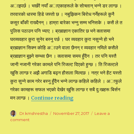
अाइपर्छ । भर्खरै नयाँ अाएकाहरूले के साेच्लान् भन्ने डर लाग्छ ।
तरवारकाे धारमा हिडे जस्ताे छ । नबुझिकन बिराेध गर्नेहरूले कुनै
कसुर बाँकी राख्दैनन् । हाम्रा बारेका भन्नु सम्म भनिसके । कसै ले त
पुलिस पठाउन पनि भ्याए । ब्रह्मज्ञान एकातिर छ भने क्लासमा
घरव्यवहार कुरा सुनेर बस्नु पर्छ । घर व्यवहार कुरा नसुन्ने हाे भने
ब्रह्मज्ञान सिक्न काेहि अाउने वाला छैनन् र व्यवहार नमिले कसैले
ब्रह्मज्ञान बुझ्ने सम्भव छैन । क्लासमा समय हुँदैन । तर पनि यस्तै
जानी नजानी गरेका कामले पनि रिजल्ट दिएकाे हुन्छ । ति रिजल्टले
खुसि लाग्छ र अझै अगाडि बढ्न हाैसला मिल्दछ । नत्र भने हैट यस्ताे
कुरा सुन्ने काम गरेर बस्नु हुँदैन भन्ने लाग्छ कहिले कहिले । अाफुले
गरेका कामहरू सफल भएकाे देखेर खुसि लाग्छ र सबै दुःखहरू बिर्सन
मन लाग्छ ।
Continue reading
“काम गाह्राे छ”
Author
Dr.kmshrestha
Posted
November 27, 2017
Leave a
on
comment
on
काम
गाह्राे