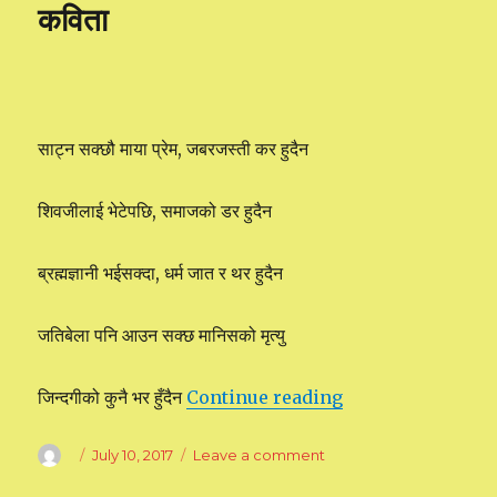
कविता
गहिरो
छ,
न
बुझ्नेलाई
घर
छेउमै
साट्न सक्छौ माया प्रेम, जबरजस्ती कर हुदैन
पहिरो
छ।
शिवजीलाई भेटेपछि, समाजको डर हुदैन
ब्रह्मज्ञानी भईसक्दा, धर्म जात र थर हुदैन
जतिबेला पनि आउन सक्छ मानिसको मृत्यु
जिन्दगीको कुनै भर हुँदैन
Continue reading
“कविता”
Author
Posted
July 10, 2017
Leave a comment
on
on
कविता