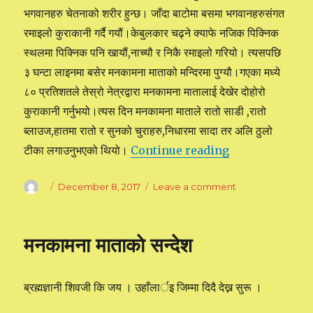
भगवानहरु चेतनाको शरीर हुन्छ। जाँदा बाटोमा बसमा भगवानहरुसंगत
रमाइलो कुराकानी गर्दै गयौं।केबुलकार चढ्ने क्याफे नजिक पिक्निक
स्थलमा पिक्निक पनि खायौं,नाच्यौ र निकै रमाइलो गरियो। त्यसपछि
३ घन्टा लाइनमा बसेर मनकामना माताको मन्दिरमा पुग्यौ।गएका मध्ये
८० प्रतिशतले तेस्रो नेत्रद्वारा मनकामना मातालाई देखेर दोहोरो
कुराकानी गर्नुभयो।त्यस दिन मनकामना माताले रातो साडी ,रातो
ब्लाउज,हातमा रातो र सुनको चुराहरु,निधारमा सादा तर अलि ठुलो
टीका लगाउनुभएको थियो।
Continue reading
“२०७४/०७/२५ गते म
Author
Posted
December 8, 2017
Leave a comment
on
on
२०७४/०७/२५
गते
मनकामना
मनकामना माताकाे सन्देश
दर्शन
ब्रह्मज्ञानी शिवजी कि जय । उहाँलार्इ जिम्मा दिदै देख्न सुरू ।