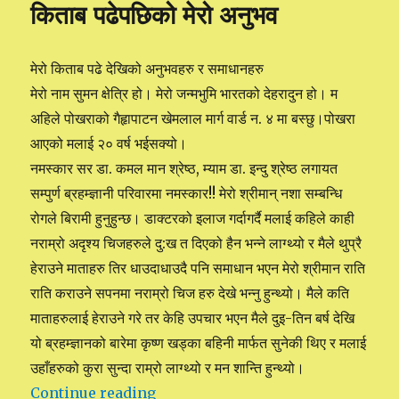
किताब पढेपछिको मेरो अनुभव
darshan
2071/72/73
मेरो किताब पढे देखिको अनुभवहरु र समाधानहरु
मेरो नाम सुमन क्षेत्रि हो। मेरो जन्मभुमि भारतको देहरादुन हो। म
अहिले पोखराको गैहृापाटन खेमलाल मार्ग वार्ड न. ४ मा बस्छु।पोखरा
आएको मलाई २० वर्ष भईसक्यो।
नमस्कार सर डा. कमल मान श्रेष्ठ, म्याम डा. इन्दु श्रेष्ठ लगायत
सम्पुर्ण ब्रहम्ज्ञानी परिवारमा नमस्कार!! मेरो श्रीमान् नशा सम्बन्धि
रोगले बिरामी हुनुहुन्छ। डाक्टरको इलाज गर्दागर्दै मलाई कहिले काही
नराम्रो अदृश्य चिजहरुले दु:ख त दिएको हैन भन्ने लाग्थ्यो र मैले थुप्रै
हेराउने माताहरु तिर धाउदाधाउदै पनि समाधान भएन मेरो श्रीमान राति
राति कराउने सपनमा नराम्रो चिज हरु देखे भन्नु हुन्थ्यो। मैले कति
माताहरुलाई हेराउने गरे तर केहि उपचार भएन मैले दुइ-तिन बर्ष देखि
यो ब्रहम्ज्ञानको बारेमा कृष्ण खड्का बहिनी मार्फत सुनेकी थिए र मलाई
उहाँहरुको कुरा सुन्दा राम्रो लाग्थ्यो र मन शान्ति हुन्थ्यो।
Continue reading
“किताब पढेपछिको मेरो अनुभव”