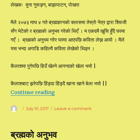
लेखकः मुना गुरूङ्ग, बाझापाटन, पाेखरा
मैले २०७३ माघ ४ गते ब्रह्मज्ञानकाे क्लासमा तेस्राे नेत्र द्वारा शिवजी
सँग भेटेकाे र ब्रह्मकाे अनुभव गरेकाे थिएँ । म एकदमै खुसि हुँदै घरमा
गएँ । ब्रह्मको अनुभव गरेर घरमा आएपछि कविता लेख्न आयो । मैले
यस भन्दा अगाडि कहिल्यै कविता लेखेकाे थिइन ।
कैलाशमा पुगेपछि हिउँ खेल्ने आनन्दको खेला भयो |
कैलाशबाट झरेपछि हिंड्दा हिंड्दै खाना खाने बेला भयो ||
Continue reading
“मेरो ब्रह्मको अनुभव कवितामा”
Author
Posted
July 10, 2017
Leave a comment
on
on
मेरो
ब्रह्मको
अनुभव
ब्रह्मकाे अनुभव
कवितामा