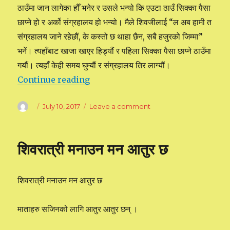
ठाउँमा जान लागेका हौँ भनेर र उसले भन्यो कि एउटा ठाउँ सिक्का पैसा
छाप्ने हो र अर्को संग्रहालय हो भन्यो। मैले शिवजीलाई “ल अब हामी त
संग्रहालय जाने रहेछौं, के कस्तो छ थाहा छैन, सबै हजुरको जिम्मा”
भनें। त्यहाँबाट खाजा खाएर हिड्यौं र पहिला सिक्का पैसा छाप्ने ठाउँमा
गयौं। त्यहाँ केही समय घुम्यौं र संग्रहालय तिर लाग्यौं।
Continue reading
“अष्ट्रेलियाको राजधानी जाँदाको अनुभव”
Author
Posted
July 10, 2017
Leave a comment
on
on
अष्ट्रेलियाको
राजधानी
जाँदाको
शिवरात्री मनाउन मन आतुर छ
अनुभव
शिवरात्री मनाउन मन आतुर छ
माताहरु सजिनको लागि आतुर आतुर छन् ।