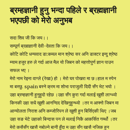
मैले
ब्रम्हज्ञानी हुनु भन्दा पहिले र ब्रह्मज्ञानी
पाएको
शिक्षा
भएपछी को मेरो अनुभब
सदा शिव जी कि जय।।
सम्पूर्ण ब्रह्मज्ञानी देवी-देवता कि जय।।
कोटि कोटि धन्यवाद डा:कमल मान श्रेष्ठ सर अनि डाक्टर इन्दु श्रेष्ठ
म्याम हजुर हरु ले गर्दा आज मैल यो जिबन को महत्तोपुर्ण ज्ञान पाउन
सफल भए ।
मेरो नाम रेइना वाग्ले (रेखा) हो । मेरो घर पोखरा मा छ।हाल म स्पेन
मा बस्छु. spain बस्ने क्रम मा शोभा पराजुली दिदी सँग भेट भयो ।
उहा ब्रम्हज्ञानी हुनुहुदो रहेछ ।उहा सँग कुरा गर्दा मलाई खुशी लाग्थ्यो
किनकी उहा सधै खुशी आनन्दिद देखिनुहुन्थ्यो ।तर म आफ्नो जिबन मा
आन्योलता निराश अनि कम्जोरिपन ले खुशी हुन बिर्सिएकी थिए ।जब
उहा सङ भेटे उहाको बिन्दास पन ले मलाई निकै आकर्सित गर्य्थो ।तर
मेरो कसैसँग खासै नबोल्ने बानी हुँदा म उहा सँग खासै नजिक हुन