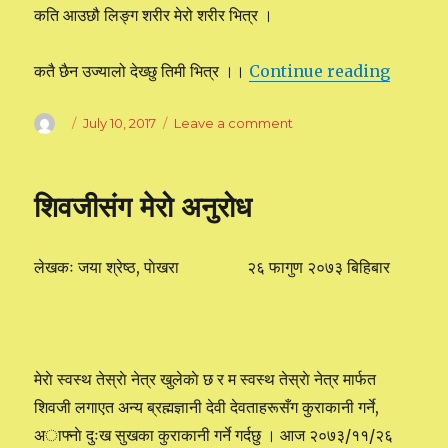
कति आउछौ लिङ्ग शरीर मेरो शरीर भित्र ।
कतै छैन उज्यालो देख्छु तिमी भित्र ।।
Continue reading
“मरेपछीक
Author
Posted
July 10, 2017
Leave a comment
on
on
मरेपछीको
अनुभव
शिवजीसंग मेरो अनुरोध
लेखकः जया श्रेष्ठ, पाेखरा २६ फागुण २०७३ बिहिबार
मेराे स्वस्थ तेस्राे नेत्र खुलेकाे छ र म स्वस्थ तेस्राे नेत्र मार्फत
शिवजी लगाएत अन्य ब्रह्मज्ञानी देवी देवताहरूसँग कुराकानी गर्ने,
अाफ्नाे दुःख सुखका कुराकानी गर्ने गर्दछु । आज २०७३/११/२६