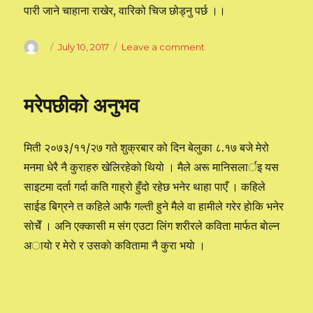
पारी जाने चाहाना राखेर, वारिको चिज छोड्नु पर्छ ।।
Author
Posted
July 10, 2017
Leave a comment
on
on
जीवनको
यथार्थ
मरेपछीको अनुभव
मिती २०७३/११/२७ गते शुक्रबार को दिन बेलुका ८.१७ बजे मेरो
मनमा धेरै नै कुराहरु खेलिरहेको थियो । मैले अरू मानिसलार्इ यस
साइटमा दर्ता गर्दा कति गाह्रो हुँदो रहेछ भनेर थाहा पाएँ । कहिले
साईड बिग्रने त कहिले आफै गल्ती हुने मैले वा हामीले गरेर हाेकि भनेर
सोचेँ । अनि एक्कासी म संग एउटा लिंग शरीरले कविता मार्फत बाेल्न
अायाे र मेराे र उसकाे कवितामा नै कुरा भयाे ।