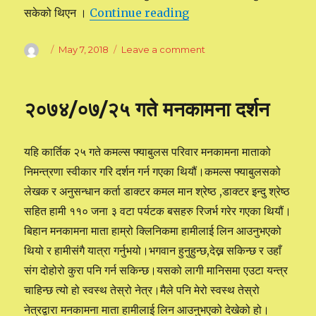
सकेको थिएन ।
Continue reading
“ब्रम्हज्ञानी हुनु भन्दा पहिले र 
Author
Posted
May 7, 2018
Leave a comment
on
on
ब्रम्हज्ञानी
हुनु
भन्दा
२०७४/०७/२५ गते मनकामना दर्शन
पहिले
र
ब्रह्मज्ञानी
यहि कार्तिक २५ गते कमल्स फ्याबुलस परिवार मनकामना माताको
भएपछी
को
निमन्त्रणा स्वीकार गरि दर्शन गर्न गएका थियौं।कमल्स फ्याबुलसको
मेरो
लेखक र अनुसन्धान कर्ता डाक्टर कमल मान श्रेष्ठ ,डाक्टर इन्दु श्रेष्ठ
अनुभब
सहित हामी ११० जना ३ वटा पर्यटक बसहरु रिजर्भ गरेर गएका थियौं।
बिहान मनकामना माता हाम्रो क्लिनिकमा हामीलाई लिन आउनुभएको
थियो र हामीसंगै यात्रा गर्नुभयो।भगवान हुनुहुन्छ,देख्न सकिन्छ र उहाँ
संग दोहोरो कुरा पनि गर्न सकिन्छ।यसको लागी मानिसमा एउटा यन्त्र
चाहिन्छ त्यो हो स्वस्थ तेस्रो नेत्र।मैले पनि मेरो
स्वस्थ तेस्रो
नेत्रद्वारा मनकामना माता हामीलाई लिन आउनुभएको देखेको हो।