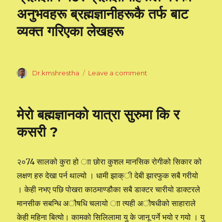
अनुभवहरू ब्रह्मज्ञानीहरूकै तर्फ बाट
व्यक्त गरिएका लेखहरू
Author
Dr.kmshrestha
Leave a comment
on
ब्रह्मज्ञान
पढेर
ब्रह्मज्ञानीहरूले
मेरो बह्मज्ञानको यात्रा सुरुमा कि र
गरेका
अनुभवहरू
कसरी ?
ब्रह्मज्ञानीहरूकै
तर्फ
बाट
२०74 सालको कुरा हो ाा छोरा कुशल मानसिक रोगीको सिकार को
व्यक्त
लक्षण हरु देखा पर्न थाल्यो । धामी झाक्ी देबी झारफुक सबै गरीयो
गरिएका
लेखहरू
। केही नभए पछि पोखरा काठमाण्डौका सबै डाक्टर चारीयो डाक्टरले
मानसीक सबन्धि अौषधि चलायो ाा त्यही अौषधीको साहाराले
केही महिना बित्यो। कामको सिलिलामा यु के जानू पर्ने भयो र गयो । यु