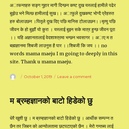
अाफन्तहरु सङ्ग गुहार मागी दिन्छन कष्ट दुख यस्लाई हामीले पढेर
बुझेउ भने मिल्छ हामीलाई सुख।। अाफुले दुखकष्ट भोग्दै प्रेेहरुत
हरु बोलाउछन ।पितृले दुख दिए पछि मानिस टोलाउछन।।मृत्यु पछि
जीवन के हो बुझौं यो कुरा । यस्लाई बुझ्न सके मात्र हुन्छ जीवन पूरा
।। यहि अज्ञानतालाई वेदशाश्त्रमा भन्छन भवसागर । अाए म त
बह्मज्ञानमा शिबजी लाउनुस है पार ।।शिबजी कि जय ।। no
words mama maeju I m going to deeply in this
site. Thank u mama maeju.
Author
Posted
October 1, 2019
Leave a comment
on
on
असर
लिङ्ग
शरिरको
म ब्रम्हज्ञानको बाटो हिडेको छु
धेरै खुशी छु । म ब्रम्हज्ञानको बाटो हिडेको छु । आर्थीक सम्पन्न त
छैन तर जिबन को आन्योलतामा छटपटाएको छैन । मेरो गन्तब्य लाई