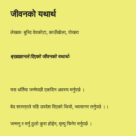
जीवनको यथार्थ
लेखकः बुध्दि देवकाेटा, काउँखाेला, पाेखरा
ब्रह्मज्ञानले दिएकाे जीवनकाे यथार्थः
यस धर्तिमा जन्मेपछी एकदिन अवस्य मर्नुपर्छ ।
बेद शास्त्रले यहि उपदेश दिएको थियो, भवसागर तर्नुपर्छ ।।
जन्मनु र मर्नु ठुलो कुरा होईन, मृत्यु चिनेर मर्नुपर्छ ।