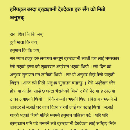
छ
हस्पिट्ल बस्दा ब्रह्मज्ञानी देबदेवता हरु सँग को मिठो
अनुभब्:
सदा शिब जि कि जय्
दुर्गा माता कि जय्
हनुमान जि कि जय्
सर म्याम हजुर हरु लगायत सम्पूर्ण ब्रम्हज्ञानी साथी हरु लाई नमस्कार
मेरो गएको हप्ता को शुक्रबार अप्रेशन भएको थियो ।त्यो दिन को
अनुभब सुनाउन मन लागेको थियो ।तर यो अनुभब लेख्ने मेसो पाएकी
थिइन ।आज त्यो मिठो अनुभब सुनाउन चाहन्छु । मेरो अप्रेशन गरेर
होस मा आउँदा साडे छ घण्टा भैसकेको थियो र मेरो पेट मा ४ ठाउ मा
टाका लगाएको थियो । निकै कम्जोर भएकी थिए ।पिसाब नभएको ले
डाक्टर ले मलाई घर जान दिएन र रबी लाई घर पढाइ थियो ।मलाई
गाह्रो भएको थियो महिले मनमनै हनुमान चलिसा पढे ।घरि घरि
ब्रम्ह्ज्ञान पनि पढे मनमनै सबै ब्रम्ह्ज्ञानी देबदेवता लाई सम्झिए निकै