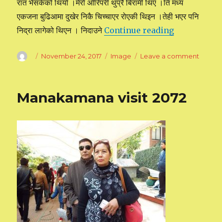
रात भैसकेको थियो ।मेरो ओरिपरी थुप्रै बिरामी थिए ।ति मध्य
एकजना बुढिआमा दुखेर निकै चिच्चाएर रोएकी थिइन ।तेही भएर पनि
निद्रा लागेको थिएन । निदाउने
Continue reading
“हस्पिट्ल बस्दा ब
Author
Posted
November 24, 2017
Format
Image
Leave a comment
on
on
हस्पिट्ल
बस्दा
ब्रह्मज्ञानी
Manakamana visit 2072
देबदेवता
हरु
सँग
को
मिठो
अनुभब्: