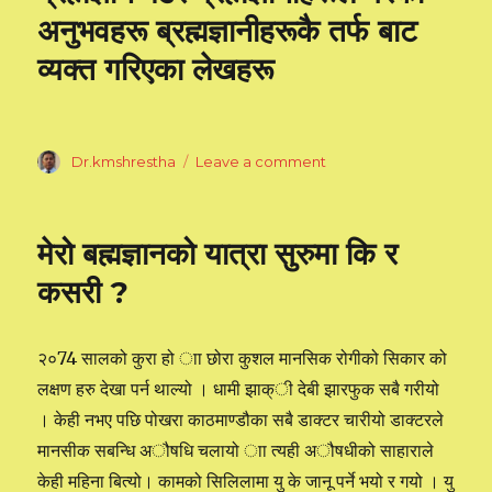
अनुभवहरू ब्रह्मज्ञानीहरूकै तर्फ बाट
व्यक्त गरिएका लेखहरू
Author
Dr.kmshrestha
Leave a comment
on
ब्रह्मज्ञान
पढेर
ब्रह्मज्ञानीहरूले
मेरो बह्मज्ञानको यात्रा सुरुमा कि र
गरेका
अनुभवहरू
कसरी ?
ब्रह्मज्ञानीहरूकै
तर्फ
बाट
२०74 सालको कुरा हो ाा छोरा कुशल मानसिक रोगीको सिकार को
व्यक्त
लक्षण हरु देखा पर्न थाल्यो । धामी झाक्ी देबी झारफुक सबै गरीयो
गरिएका
लेखहरू
। केही नभए पछि पोखरा काठमाण्डौका सबै डाक्टर चारीयो डाक्टरले
मानसीक सबन्धि अौषधि चलायो ाा त्यही अौषधीको साहाराले
केही महिना बित्यो। कामको सिलिलामा यु के जानू पर्ने भयो र गयो । यु