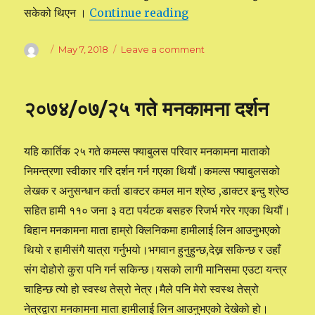
सकेको थिएन ।
Continue reading
“ब्रम्हज्ञानी हुनु भन्दा पहिले र 
Author
Posted
May 7, 2018
Leave a comment
on
on
ब्रम्हज्ञानी
हुनु
भन्दा
२०७४/०७/२५ गते मनकामना दर्शन
पहिले
र
ब्रह्मज्ञानी
यहि कार्तिक २५ गते कमल्स फ्याबुलस परिवार मनकामना माताको
भएपछी
को
निमन्त्रणा स्वीकार गरि दर्शन गर्न गएका थियौं।कमल्स फ्याबुलसको
मेरो
लेखक र अनुसन्धान कर्ता डाक्टर कमल मान श्रेष्ठ ,डाक्टर इन्दु श्रेष्ठ
अनुभब
सहित हामी ११० जना ३ वटा पर्यटक बसहरु रिजर्भ गरेर गएका थियौं।
बिहान मनकामना माता हाम्रो क्लिनिकमा हामीलाई लिन आउनुभएको
थियो र हामीसंगै यात्रा गर्नुभयो।भगवान हुनुहुन्छ,देख्न सकिन्छ र उहाँ
संग दोहोरो कुरा पनि गर्न सकिन्छ।यसको लागी मानिसमा एउटा यन्त्र
चाहिन्छ त्यो हो स्वस्थ तेस्रो नेत्र।मैले पनि मेरो
स्वस्थ तेस्रो
नेत्रद्वारा मनकामना माता हामीलाई लिन आउनुभएको देखेको हो।