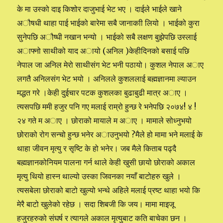
के मा उस्को दाइ किशोर दाजुभाई भेट भए । दाईले भाईले खाने
अौषधी थाहा पाई भाईको बारेमा सबै जानाकाी लियो । भाईको कुरा
सुनेपछि अौष्धी नखान भन्यो । भाईको सबै लक्षण बुझेपछि उस्लाई
अाफ्नो साथीको याद अायो (अनिल )केहीदिनको बसाई पछि
नेपाल जा अनिल मेरो साथीसंग भेट भनी पठायो। कुशल नेपाल अाए
लगतै अनिलसंग भेट भयो । अनिलले कुशललाई बह्मज्ञानमा ल्याउन
मद्धत गरे ।केही दुईचार पटक कुशलका बुढाबुढी मात्र अाए ।
त्यसपछि ममी हजुर पनि गए मलाई राम्रो हुन्छ रे भनेपछि २०७४! ४ !
२४ गते म अाए । छोराको मायाले म अाए । मामाले सोध्नुभयो
छोराको रोग सन्चो हुन्छ भनेर अाउनुभयो ?मैले हो मामा भने मलाई के
थाहा जीवन मृत्यु र सृष्टि के हो भनेर। जब मैले किताब पढ्दै
बह्मज्ञानकोनियम पालना गर्न थाले केही खुसी छायो छोराको अकाल
मृत्यु थियो हास्न थाल्यो उस्का जिवनका नयाँ बाटोहरु खुले ।
त्यसबेला छोराको बाटो खुल्यो भन्थे अहिले मलाई प्रष्ट थाहा भयो कि
मेरै बाटो खुलेको रहेछ । सदा शिबजी कि जय। मामा माइजू
हजुरहरुको संघर्ष र त्यागले अकाल मृत्युबाट कति बाचेका छन ।