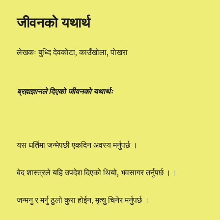
जीवनको यथार्थ
लेखकः बुध्दि देवकाेटा, काउँखाेला, पाेखरा
ब्रह्मज्ञानले दिएकाे जीवनकाे यथार्थः
यस धर्तिमा जन्मेपछी एकदिन अवस्य मर्नुपर्छ ।
बेद शास्त्रले यहि उपदेश दिएको थियो, भवसागर तर्नुपर्छ ।।
जन्मनु र मर्नु ठुलो कुरा होईन, मृत्यु चिनेर मर्नुपर्छ ।