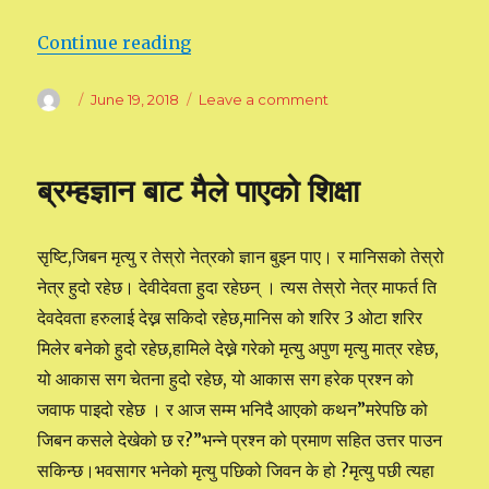
Continue reading
“मैले मेरो जिबनमा अन्जानमा गरेको प्रश्नको खोज
Author
Posted
June 19, 2018
Leave a comment
on
on
मैले
मेरो
जिबनमा
ब्रम्हज्ञान बाट मैले पाएको शिक्षा
अन्जानमा
गरेको
प्रश्नको
सृष्टि,जिबन मृत्यु र तेस्रो नेत्रको ज्ञान बुझ्न पाए। र मानिसको तेस्रो
खोजाइ,सम्पर्क,भोगाइ,अनी
अन्योलता
नेत्र हुदो रहेछ। देवीदेवता हुदा रहेछन् । त्यस तेस्रो नेत्र माफर्त ति
र
देवदेवता हरुलाई देख्न सकिदो रहेछ,मानिस को शरिर 3 ओटा शरिर
ब्रम्हज्ञान
मिलेर बनेको हुदो रहेछ,हामिले देख्ने गरेको मृत्यु अपुण मृत्यु मात्र रहेछ,
पाइसकेपछी
जिबन
यो आकास सग चेतना हुदो रहेछ, यो आकास सग हरेक प्रश्न को
को
जवाफ पाइदो रहेछ । र आज सम्म भनिदै आएको कथन”मरेपछि को
रहस्यको
जिबन कसले देखेको छ र?”भन्ने प्रश्न को प्रमाण सहित उत्तर पाउन
स्पस्टता
सकिन्छ।भवसागर भनेको मृत्यु पछिको जिवन के हो ?मृत्यु पछी त्यहा