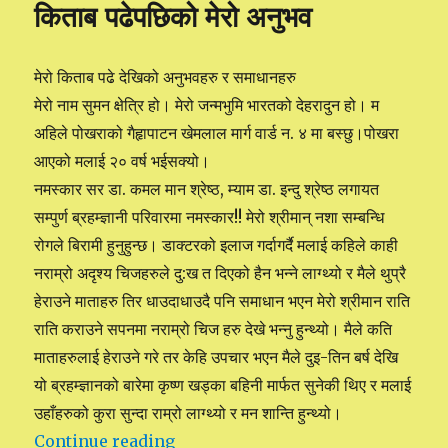
किताब पढेपछिको मेरो अनुभव
darshan
2071/72/73
मेरो किताब पढे देखिको अनुभवहरु र समाधानहरु
मेरो नाम सुमन क्षेत्रि हो। मेरो जन्मभुमि भारतको देहरादुन हो। म
अहिले पोखराको गैहृापाटन खेमलाल मार्ग वार्ड न. ४ मा बस्छु।पोखरा
आएको मलाई २० वर्ष भईसक्यो।
नमस्कार सर डा. कमल मान श्रेष्ठ, म्याम डा. इन्दु श्रेष्ठ लगायत
सम्पुर्ण ब्रहम्ज्ञानी परिवारमा नमस्कार!! मेरो श्रीमान् नशा सम्बन्धि
रोगले बिरामी हुनुहुन्छ। डाक्टरको इलाज गर्दागर्दै मलाई कहिले काही
नराम्रो अदृश्य चिजहरुले दु:ख त दिएको हैन भन्ने लाग्थ्यो र मैले थुप्रै
हेराउने माताहरु तिर धाउदाधाउदै पनि समाधान भएन मेरो श्रीमान राति
राति कराउने सपनमा नराम्रो चिज हरु देखे भन्नु हुन्थ्यो। मैले कति
माताहरुलाई हेराउने गरे तर केहि उपचार भएन मैले दुइ-तिन बर्ष देखि
यो ब्रहम्ज्ञानको बारेमा कृष्ण खड्का बहिनी मार्फत सुनेकी थिए र मलाई
उहाँहरुको कुरा सुन्दा राम्रो लाग्थ्यो र मन शान्ति हुन्थ्यो।
Continue reading
“किताब पढेपछिको मेरो अनुभव”