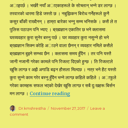
अाइपर्छ । भर्खरै नयाँ अाएकाहरूले के साेच्लान् भन्ने डर लाग्छ ।
तरवारकाे धारमा हिडे जस्ताे छ । नबुझिकन बिराेध गर्नेहरूले कुनै
कसुर बाँकी राख्दैनन् । हाम्रा बारेका भन्नु सम्म भनिसके । कसै ले त
पुलिस पठाउन पनि भ्याए । ब्रह्मज्ञान एकातिर छ भने क्लासमा
घरव्यवहार कुरा सुनेर बस्नु पर्छ । घर व्यवहार कुरा नसुन्ने हाे भने
ब्रह्मज्ञान सिक्न काेहि अाउने वाला छैनन् र व्यवहार नमिले कसैले
ब्रह्मज्ञान बुझ्ने सम्भव छैन । क्लासमा समय हुँदैन । तर पनि यस्तै
जानी नजानी गरेका कामले पनि रिजल्ट दिएकाे हुन्छ । ति रिजल्टले
खुसि लाग्छ र अझै अगाडि बढ्न हाैसला मिल्दछ । नत्र भने हैट यस्ताे
कुरा सुन्ने काम गरेर बस्नु हुँदैन भन्ने लाग्छ कहिले कहिले । अाफुले
गरेका कामहरू सफल भएकाे देखेर खुसि लाग्छ र सबै दुःखहरू बिर्सन
मन लाग्छ ।
Continue reading
“काम गाह्राे छ”
Author
Dr.kmshrestha
Posted
November 27, 2017
Leave a
on
comment
on
काम
गाह्राे