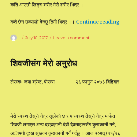
कति आउछौ लिङ्ग शरीर मेरो शरीर भित्र ।
कतै छैन उज्यालो देख्छु तिमी भित्र ।।
Continue reading
“मरेपछीक
Author
Posted
July 10, 2017
Leave a comment
on
on
मरेपछीको
अनुभव
शिवजीसंग मेरो अनुरोध
लेखकः जया श्रेष्ठ, पाेखरा २६ फागुण २०७३ बिहिबार
मेराे स्वस्थ तेस्राे नेत्र खुलेकाे छ र म स्वस्थ तेस्राे नेत्र मार्फत
शिवजी लगाएत अन्य ब्रह्मज्ञानी देवी देवताहरूसँग कुराकानी गर्ने,
अाफ्नाे दुःख सुखका कुराकानी गर्ने गर्दछु । आज २०७३/११/२६