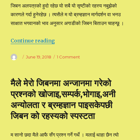
जिबन अलपत्रको हुदो रहेछ यो सबै यो सृष्टीको रहस्य नबुझेको
कारणले गर्दा हुनेरहेछ । त्यसैले म यो ब्रम्हज्ञान मार्गदर्शन वा भनउ
साक्षात भगवानको भाव अनुसार अगाडीको जिबन बिताउन चाहन्छू ।
Continue reading
“म ब्रम्हज्ञानको बाटो हिडेको छु”
Author
Posted
June 19, 2018
1 Comment
on
on
म
ब्रम्हज्ञानको
बाटो
मैले मेरो जिबनमा अन्जानमा गरेको
हिडेको
छु
प्रश्नको खोजाइ,सम्पर्क,भोगाइ,अनी
अन्योलता र ब्रम्हज्ञान पाइसकेपछी
जिबन को रहस्यको स्पस्टता
म सानो छदा मैले आफै सँग प्रश्न गर्ने गर्थे । मलाई थाहा छैन त्यो