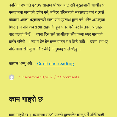
कार्तिक २५ गते २०७४ सालमा पाेखरा बाट सबै ब्रह्मज्ञानी साथीहरू
मनकामना माताकाे दर्शन गर्न, मन्दिर परिसरकाे सरसफाइ गर्न र त्यसै
माैकामा क्षमता भएकाहरूले माता सँग प्रत्यक्ष कुरा गर्न भनेर अाएका
थिए । म पनि अवसरमा सहभागी हुन भनेर मेराे घर चितवन, पदमपूर
बाट गएकाे थिएँ । त्यस दिन सबै साथीहरू सँग जम्मा भएर माताकाे
दर्शन गरियाे । तर म धेरै बेर बस्न पाइन र म छिटै फर्केँ । घरमा अाए
पछि माता सँग कुरा गरेँ र केहि अनुभवहरू लेख्दैछु ।
माताले भन्नु भयाे ।
Continue reading
“मनकामना माताकाे सन्देश”
Author
Posted
December 8, 2017
2 Comments
on
on
मनकामना
माताकाे
सन्देश
काम गाह्राे छ
काम गाह्राे छ । क्लासमा उल्टाे पाल्टाे कुरागरेर बस्नु पर्ने परिस्थिती