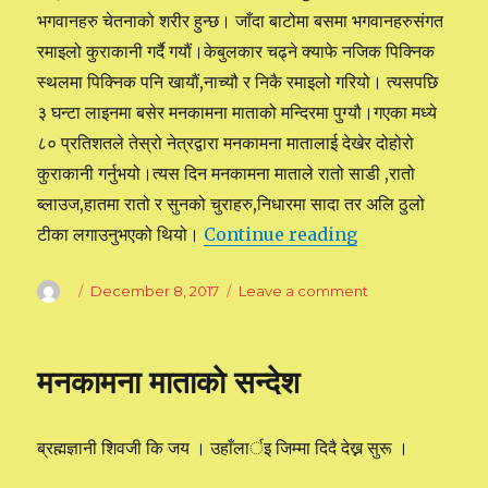
भगवानहरु चेतनाको शरीर हुन्छ। जाँदा बाटोमा बसमा भगवानहरुसंगत
रमाइलो कुराकानी गर्दै गयौं।केबुलकार चढ्ने क्याफे नजिक पिक्निक
स्थलमा पिक्निक पनि खायौं,नाच्यौ र निकै रमाइलो गरियो। त्यसपछि
३ घन्टा लाइनमा बसेर मनकामना माताको मन्दिरमा पुग्यौ।गएका मध्ये
८० प्रतिशतले तेस्रो नेत्रद्वारा मनकामना मातालाई देखेर दोहोरो
कुराकानी गर्नुभयो।त्यस दिन मनकामना माताले रातो साडी ,रातो
ब्लाउज,हातमा रातो र सुनको चुराहरु,निधारमा सादा तर अलि ठुलो
टीका लगाउनुभएको थियो।
Continue reading
“२०७४/०७/२५ गते म
Author
Posted
December 8, 2017
Leave a comment
on
on
२०७४/०७/२५
गते
मनकामना
मनकामना माताकाे सन्देश
दर्शन
ब्रह्मज्ञानी शिवजी कि जय । उहाँलार्इ जिम्मा दिदै देख्न सुरू ।