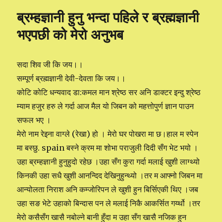
मैले
ब्रम्हज्ञानी हुनु भन्दा पहिले र ब्रह्मज्ञानी
पाएको
शिक्षा
भएपछी को मेरो अनुभब
सदा शिव जी कि जय।।
सम्पूर्ण ब्रह्मज्ञानी देवी-देवता कि जय।।
कोटि कोटि धन्यवाद डा:कमल मान श्रेष्ठ सर अनि डाक्टर इन्दु श्रेष्ठ
म्याम हजुर हरु ले गर्दा आज मैल यो जिबन को महत्तोपुर्ण ज्ञान पाउन
सफल भए ।
मेरो नाम रेइना वाग्ले (रेखा) हो । मेरो घर पोखरा मा छ।हाल म स्पेन
मा बस्छु. spain बस्ने क्रम मा शोभा पराजुली दिदी सँग भेट भयो ।
उहा ब्रम्हज्ञानी हुनुहुदो रहेछ ।उहा सँग कुरा गर्दा मलाई खुशी लाग्थ्यो
किनकी उहा सधै खुशी आनन्दिद देखिनुहुन्थ्यो ।तर म आफ्नो जिबन मा
आन्योलता निराश अनि कम्जोरिपन ले खुशी हुन बिर्सिएकी थिए ।जब
उहा सङ भेटे उहाको बिन्दास पन ले मलाई निकै आकर्सित गर्य्थो ।तर
मेरो कसैसँग खासै नबोल्ने बानी हुँदा म उहा सँग खासै नजिक हुन