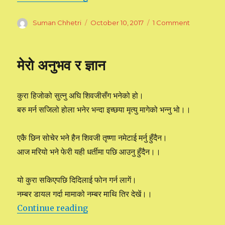
Author
Suman Chhetri
Posted
October 10, 2017
1 Comment
on
on
किताब
पढेपछिको
मेरो
मेरो अनुभव र ज्ञान
अनुभव
कुरा हिजोको सुत्नु अघि शिवजीसँग भनेको हो।
बरु मर्न सजिलो होला भनेर भन्दा इच्छया मृत्यु मागेको भन्नु भो।।
एकै छिन सोचेर भने हैन शिवजी तृष्णा नमेटाई मर्नु हुँदैन।
आज मरियो भने फेरी यही धर्तीमा पछि आउनु हुँदैन।।
यो कुरा सकिएपछि दिदिलाई फोन गर्न लागें।
नम्बर डायल गर्दा मामाको नम्बर माथि तिर देखें।।
Continue reading
“मेरो अनुभव र ज्ञान”