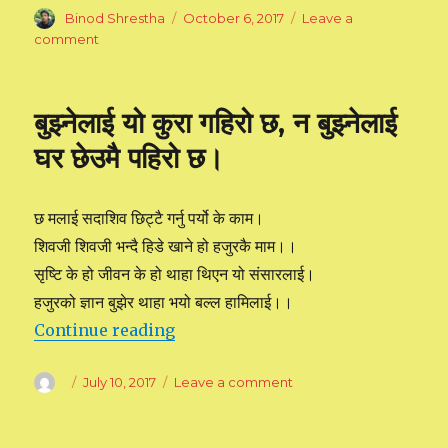
Author
Binod Shrestha
Posted
October 6, 2017
Leave a
on
comment
on
मेरो
अनुभव
र
बुझ्नेलाई यो कुरा गहिरो छ, न बुझ्नेलाई
ज्ञान
घर छेउमै पहिरो छ।
छ मलाई सदाशिव छिट्टै गर्नु पर्यो के काम।
शिवजी शिवजी भन्दै हिडे खाने हो हजुरकै माम।।
सृष्टि के हो जीवन के हो थाहा थिएन यो संसारलाई।
हजुरको ज्ञान बुझेर थाहा भयो बल्ल हामिलाई।।
Continue reading
“बुझ्नेलाई यो कुरा गहिरो छ, न बुझ्नेलाई घर छेउम
Author
Posted
July 10, 2017
Leave a comment
on
on
बुझ्नेलाई
यो
कुरा