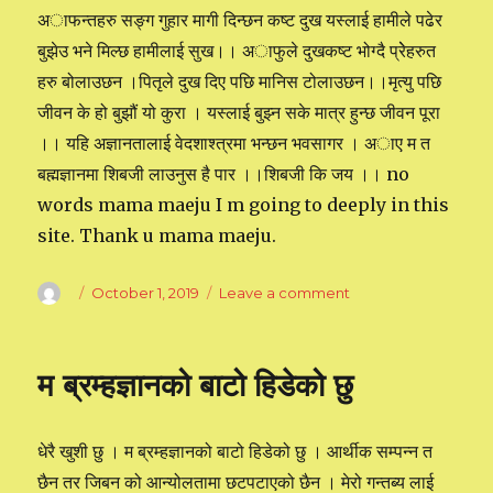
अाफन्तहरु सङ्ग गुहार मागी दिन्छन कष्ट दुख यस्लाई हामीले पढेर
बुझेउ भने मिल्छ हामीलाई सुख।। अाफुले दुखकष्ट भोग्दै प्रेेहरुत
हरु बोलाउछन ।पितृले दुख दिए पछि मानिस टोलाउछन।।मृत्यु पछि
जीवन के हो बुझौं यो कुरा । यस्लाई बुझ्न सके मात्र हुन्छ जीवन पूरा
।। यहि अज्ञानतालाई वेदशाश्त्रमा भन्छन भवसागर । अाए म त
बह्मज्ञानमा शिबजी लाउनुस है पार ।।शिबजी कि जय ।। no
words mama maeju I m going to deeply in this
site. Thank u mama maeju.
Author
Posted
October 1, 2019
Leave a comment
on
on
असर
लिङ्ग
शरिरको
म ब्रम्हज्ञानको बाटो हिडेको छु
धेरै खुशी छु । म ब्रम्हज्ञानको बाटो हिडेको छु । आर्थीक सम्पन्न त
छैन तर जिबन को आन्योलतामा छटपटाएको छैन । मेरो गन्तब्य लाई