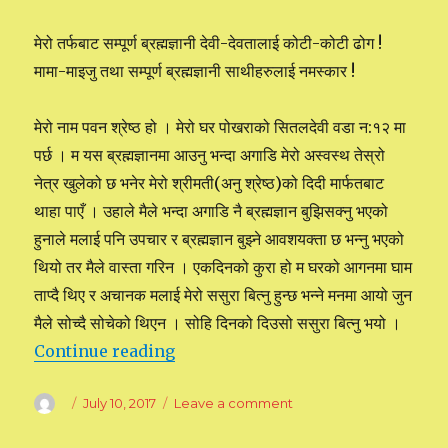
मेरो तर्फबाट सम्पूर्ण ब्रह्मज्ञानी देवी-देवतालाई कोटी-कोटी ढोग !
मामा-माइजु तथा सम्पूर्ण ब्रह्मज्ञानी साथीहरुलाई नमस्कार !
मेरो नाम पवन श्रेष्ठ हो । मेरो घर पोखराको सितलदेवी वडा न:१२ मा
पर्छ । म यस ब्रह्मज्ञानमा आउनु भन्दा अगाडि मेरो अस्वस्थ तेस्रो
नेत्र खुलेको छ भनेर मेरो श्रीमती(अनु श्रेष्ठ)को दिदी मार्फतबाट
थाहा पाएँ । उहाले मैले भन्दा अगाडि नै ब्रह्मज्ञान बुझिसक्नु भएको
हुनाले मलाई पनि उपचार र ब्रह्मज्ञान बुझ्ने आवशयक्ता छ भन्नु भएको
थियो तर मैले वास्ता गरिन । एकदिनको कुरा हो म घरको आगनमा घाम
ताप्दै थिए र अचानक मलाई मेरो ससुरा बित्नु हुन्छ भन्ने मनमा आयो जुन
मैले सोच्दै सोचेको थिएन । सोहि दिनको दिउसो ससुरा बित्नु भयो ।
Continue reading
“मेरो सदाशिवको अनुभव”
Author
Posted
July 10, 2017
Leave a comment
on
on
मेरो
सदाशिवको