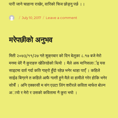
पारी जाने चाहाना राखेर, वारिको चिज छोड्नु पर्छ ।।
Author
Posted
July 10, 2017
Leave a comment
on
on
जीवनको
यथार्थ
मरेपछीको अनुभव
मिती २०७३/११/२७ गते शुक्रबार को दिन बेलुका ८.१७ बजे मेरो
मनमा धेरै नै कुराहरु खेलिरहेको थियो । मैले अरू मानिसलार्इ यस
साइटमा दर्ता गर्दा कति गाह्रो हुँदो रहेछ भनेर थाहा पाएँ । कहिले
साईड बिग्रने त कहिले आफै गल्ती हुने मैले वा हामीले गरेर हाेकि भनेर
सोचेँ । अनि एक्कासी म संग एउटा लिंग शरीरले कविता मार्फत बाेल्न
अायाे र मेराे र उसकाे कवितामा नै कुरा भयाे ।