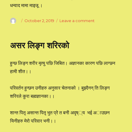
धन्वाद मामा माइजू ।
Author
Posted
October 2, 2019
Leave a comment
on
on
मेरो
बह्मज्ञानको
यात्रा
असर लिङ्ग शरिरको
सुरुमा
कि
र
हुन्छ लिङ्ग शरीर मृत्यु पछि जिबित। अज्ञानका कारण पछि लाग्छन
कसरी
?
हामी शीत।।
परिवर्तन हुन्छन उनीहरु अनुसार चेतनाको । बुझ्दैनन् ति लिङ्ग
शरिरले कुरा बह्मज्ञानका।।
शान्त पितृ असान्त पितृ भुत प्रेे त बनी अदृष््य भई अाउछन
यिनीहरु मेरो परिवार भनी।।