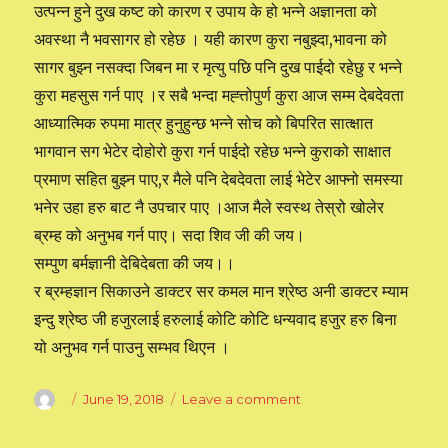
उत्पन्न हुने दुख कष्ट को कारण र उपाय के हो भन्ने अज्ञानता को
अवस्था नै भवसागर हो रहेछ । यही कारण कुरा नबुझ्दा,भावना को
सागर बुझ्न नसक्दा जिबन मा र मृत्यु पछि पनि दुख पाईदो रहेछु र भन्ने
कुरा महसुस गर्न पाए ।र सबै भन्दा मह्त्तोपुर्ण कुरा आज सम्म देबदेवता
आध्यात्मिक रुपमा मात्र हुनुहुन्छ भन्ने सोच को बिपरित सात्क्षात
भागवान सग भेटेर दोहोरो कुरा गर्न पाईदो रहेछ भन्ने कुराको साक्षात
प्रमाण सहित बुझ्न पाए,र मैले पनि देबदेवता लाई भेटेर आफ्नो समस्या
भनेर उहा हरु बाट नै उपचार पाए ।आज मैले स्वस्थ तेस्रो खोलेर
ब्रम्ह को अनुभब गर्न पाए। सदा शिव जी की जय।
सम्पुण बर्मज्ञानी देबिदेबता की जय।।
र ब्रम्हज्ञान सिकाउने डाक्टर सर कमल मान श्रेष्ठ अनी डाक्टर म्याम
इन्दु श्रेष्ठ जी हजुरलाई हरुलाई कोटि कोटि धन्यवाद हजुर हरु बिना
यो अनुभव गर्न पाउनु सम्भव थिएन ।
Author
Posted
June 19, 2018
Leave a comment
on
on
ब्रम्हज्ञान
बाट