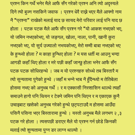
प्रश्न किन गर्थे भनेर मैले आफै सँग गरेको प्रश्न अनि त्यो अदृस्यले
दिने त्यो बुज्न नसकिने जवाफ । प्रश्न धेरै राख्ने भएर मैले आफ्नो नाम
नै “प्रश्ना” राखेको मलाई याद छ सायद मेरो परिवार लाई पनि याद छ
होला । पटक पटक मैले आफै सँग प्रश्न गरे “यो आकश नभएको भए,
यो जमिन नभएकोभए, यो जङ्गल, खोला, नाला, पानी, खानी कुरा
नभएको भए, यो सुर्य उज्यालो नभयकोभए, मेरो मम्मी बाबा नभएको भए
के हुन्थ्यो होला ? म काहा हुन्थिए होला ? म यस धर्ती मा आउनु भन्दा
आगडी कहाँ थिए होला र मरे पछी कहाँ जान्छु होला भनेर आफै सँग
पटक पटक सोधिरहन्थे । जब म यो प्रश्नहरु सोध्थे तब बिस्तारै म
त्यो सुन्यतामा पुगेको हुन्थे ।जहाँ म भन्ने भाब नै हुँदैन्थ्यो म तेतिबेला
होसमा नभए को अनुभब गर्थे । र म एक्कासी निस्शासिन थाल्थे त्यहाँ
समाउने हागो पनि थियन र टेक्ने जमिन पनि थिएन र म एकाएक कुनै
उचाइबाट खसेको अनुभब गरेको हुन्थे छ्ट्पटाउदै म होसमा आउँदा
पसिनै पसिना भएर बिस्तारामा हुन्थे । यस्तो अनुभब मैले लगभग २ ,३
पटक गरे होला । त्यसपछी डराएर मैले यो प्रश्न गर्न छोडे किनकी
मलाई त्यो शुन्यतामा पुग्न डर लाग्न थाल्यो ।