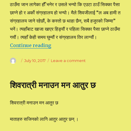
ठाउँमा जान लागेका हौँ भनेर र उसले भन्यो कि एउटा ठाउँ सिक्का पैसा
छाप्ने हो र अर्को संग्रहालय हो भन्यो। मैले शिवजीलाई “ल अब हामी त
संग्रहालय जाने रहेछौं, के कस्तो छ थाहा छैन, सबै हजुरको जिम्मा”
भनें। त्यहाँबाट खाजा खाएर हिड्यौं र पहिला सिक्का पैसा छाप्ने ठाउँमा
गयौं। त्यहाँ केही समय घुम्यौं र संग्रहालय तिर लाग्यौं।
Continue reading
“अष्ट्रेलियाको राजधानी जाँदाको अनुभव”
Author
Posted
July 10, 2017
Leave a comment
on
on
अष्ट्रेलियाको
राजधानी
जाँदाको
शिवरात्री मनाउन मन आतुर छ
अनुभव
शिवरात्री मनाउन मन आतुर छ
माताहरु सजिनको लागि आतुर आतुर छन् ।