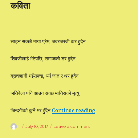
कविता
गहिरो
छ,
न
बुझ्नेलाई
घर
छेउमै
साट्न सक्छौ माया प्रेम, जबरजस्ती कर हुदैन
पहिरो
छ।
शिवजीलाई भेटेपछि, समाजको डर हुदैन
ब्रह्मज्ञानी भईसक्दा, धर्म जात र थर हुदैन
जतिबेला पनि आउन सक्छ मानिसको मृत्यु
जिन्दगीको कुनै भर हुँदैन
Continue reading
“कविता”
Author
Posted
July 10, 2017
Leave a comment
on
on
कविता