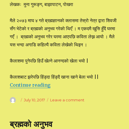
लेखकः मुना गुरूङ्ग, बाझापाटन, पाेखरा
मैले २०७३ माघ ४ गते ब्रह्मज्ञानकाे क्लासमा तेस्राे नेत्र द्वारा शिवजी
सँग भेटेकाे र ब्रह्मकाे अनुभव गरेकाे थिएँ । म एकदमै खुसि हुँदै घरमा
गएँ । ब्रह्मको अनुभव गरेर घरमा आएपछि कविता लेख्न आयो । मैले
यस भन्दा अगाडि कहिल्यै कविता लेखेकाे थिइन ।
कैलाशमा पुगेपछि हिउँ खेल्ने आनन्दको खेला भयो |
कैलाशबाट झरेपछि हिंड्दा हिंड्दै खाना खाने बेला भयो ||
Continue reading
“मेरो ब्रह्मको अनुभव कवितामा”
Author
Posted
July 10, 2017
Leave a comment
on
on
मेरो
ब्रह्मको
अनुभव
ब्रह्मकाे अनुभव
कवितामा