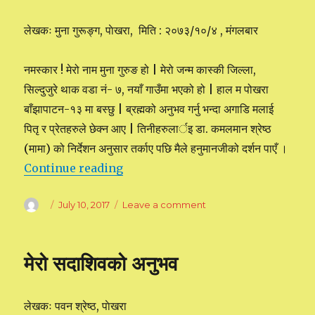
लेखकः मुना गुरूङ्ग, पाेखरा, मिति : २०७३/१०/४ , मंगलबार
नमस्कार ! मेरो नाम मुना गुरुङ हो | मेरो जन्म कास्की जिल्ला,
सिल्दुजुरे थाक वडा नं- ७, नयाँ गाउँमा भएको हो | हाल म पोखरा
बाँझापाटन-१३ मा बस्छु | ब्रह्मको अनुभव गर्नु भन्दा अगाडि मलाई
पितृ र प्रेतहरुले छेक्न आए | तिनीहरुलार्इ डा. कमलमान श्रेष्ठ
(मामा) को निर्देशन अनुसार तर्काए पछि मैले हनुमानजीको दर्शन पाएँ ।
Continue reading
“ब्रह्मकाे अनुभव”
Author
Posted
July 10, 2017
Leave a comment
on
on
ब्रह्मकाे
अनुभव
मेरो सदाशिवको अनुभव
लेखकः पवन श्रेष्ठ, पाेखरा