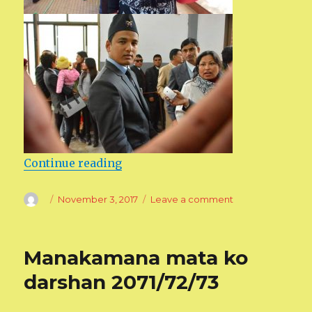
Continue reading
“Manakamana visit 2072”
Author
Posted
November 3, 2017
Leave a comment
on
on
Manakamana
visit
2072
Manakamana mata ko
darshan 2071/72/73