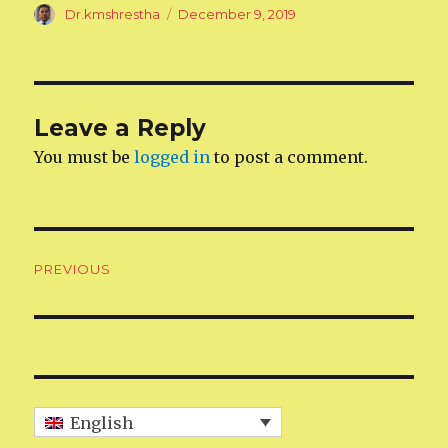
Author
Dr.kmshrestha
Posted
December 9, 2019
on
Leave a Reply
You must be
logged in
to post a comment.
Post
PREVIOUS
navigation
Previous
post:
English